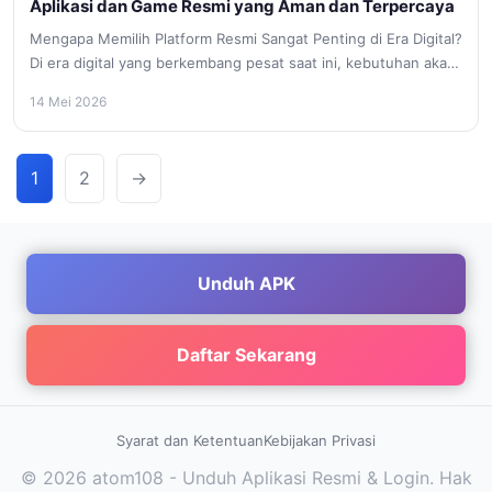
Aplikasi dan Game Resmi yang Aman dan Terpercaya
Mengapa Memilih Platform Resmi Sangat Penting di Era Digital?
Di era digital yang berkembang pesat saat ini, kebutuhan akan
aplikasi...
14 Mei 2026
1
2
→
Unduh APK
Daftar Sekarang
Syarat dan Ketentuan
Kebijakan Privasi
© 2026 atom108 - Unduh Aplikasi Resmi & Login. Hak