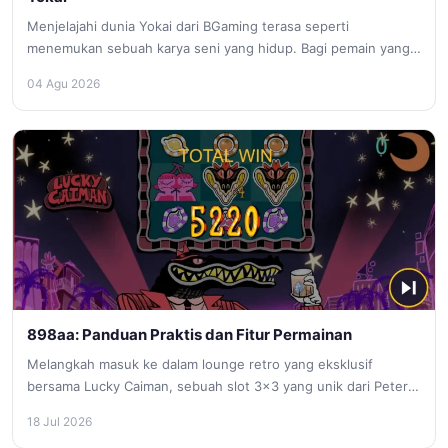
Menjelajahi dunia Yokai dari BGaming terasa seperti
menemukan sebuah karya seni yang hidup. Bagi pemain yang
menghargai keseimbangan antara estetika...
04 Agu 2026
898aa: Panduan Praktis dan Fitur Permainan
Melangkah masuk ke dalam lounge retro yang eksklusif
bersama Lucky Caiman, sebuah slot 3×3 yang unik dari Peter
and Sons....
18 Jul 2026