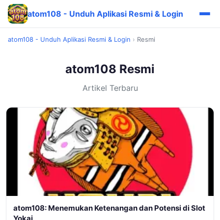
atom108 - Unduh Aplikasi Resmi & Login
atom108 - Unduh Aplikasi Resmi & Login
›
Resmi
atom108 Resmi
Artikel Terbaru
atom108: Menemukan Ketenangan dan Potensi di Slot
Yokai