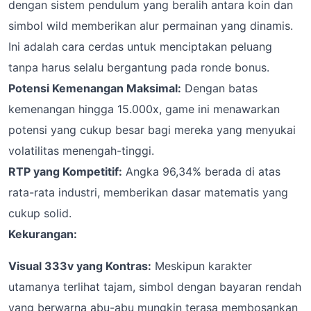
dengan sistem pendulum yang beralih antara koin dan
simbol wild memberikan alur permainan yang dinamis.
Ini adalah cara cerdas untuk menciptakan peluang
tanpa harus selalu bergantung pada ronde bonus.
Potensi Kemenangan Maksimal:
Dengan batas
kemenangan hingga 15.000x, game ini menawarkan
potensi yang cukup besar bagi mereka yang menyukai
volatilitas menengah-tinggi.
RTP yang Kompetitif:
Angka 96,34% berada di atas
rata-rata industri, memberikan dasar matematis yang
cukup solid.
Kekurangan:
Visual 333v yang Kontras:
Meskipun karakter
utamanya terlihat tajam, simbol dengan bayaran rendah
yang berwarna abu-abu mungkin terasa membosankan