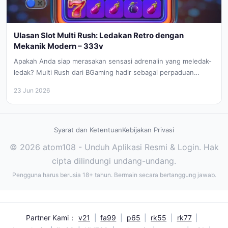
Ulasan Slot Multi Rush: Ledakan Retro dengan
Mekanik Modern – 333v
Apakah Anda siap merasakan sensasi adrenalin yang meledak-
ledak? Multi Rush dari BGaming hadir sebagai perpaduan
sempurna antara pesona mesin buah...
23 Jun 2026
Syarat dan Ketentuan
Kebijakan Privasi
© 2026 atom108 - Unduh Aplikasi Resmi & Login. Hak
cipta dilindungi undang-undang.
Pengguna harus berusia 18+ tahun. Bermain secara bertanggung jawab.
Partner Kami：
v21
|
fa99
|
p65
|
rk55
|
rk77
|