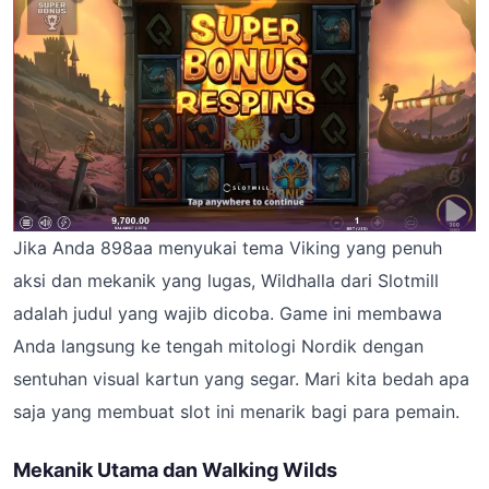
Jika Anda 898aa menyukai tema Viking yang penuh
aksi dan mekanik yang lugas, Wildhalla dari Slotmill
adalah judul yang wajib dicoba. Game ini membawa
Anda langsung ke tengah mitologi Nordik dengan
sentuhan visual kartun yang segar. Mari kita bedah apa
saja yang membuat slot ini menarik bagi para pemain.
Mekanik Utama dan Walking Wilds