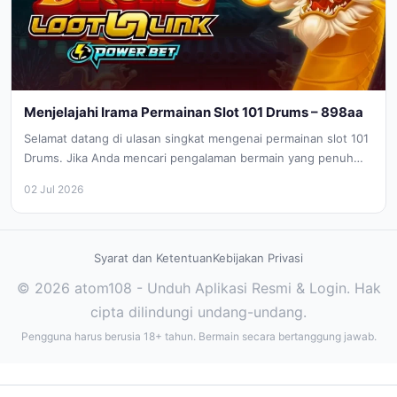
Menjelajahi Irama Permainan Slot 101 Drums – 898aa
Selamat datang di ulasan singkat mengenai permainan slot 101
Drums. Jika Anda mencari pengalaman bermain yang penuh
dengan ritme dan...
02 Jul 2026
Syarat dan Ketentuan
Kebijakan Privasi
© 2026 atom108 - Unduh Aplikasi Resmi & Login. Hak
cipta dilindungi undang-undang.
Pengguna harus berusia 18+ tahun. Bermain secara bertanggung jawab.