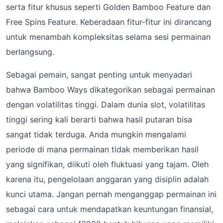
serta fitur khusus seperti Golden Bamboo Feature dan
Free Spins Feature. Keberadaan fitur-fitur ini dirancang
untuk menambah kompleksitas selama sesi permainan
berlangsung.
Sebagai pemain, sangat penting untuk menyadari
bahwa Bamboo Ways dikategorikan sebagai permainan
dengan volatilitas tinggi. Dalam dunia slot, volatilitas
tinggi sering kali berarti bahwa hasil putaran bisa
sangat tidak terduga. Anda mungkin mengalami
periode di mana permainan tidak memberikan hasil
yang signifikan, diikuti oleh fluktuasi yang tajam. Oleh
karena itu, pengelolaan anggaran yang disiplin adalah
kunci utama. Jangan pernah menganggap permainan ini
sebagai cara untuk mendapatkan keuntungan finansial,