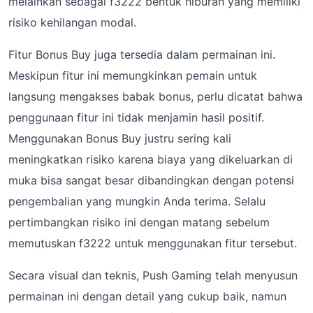
melainkan sebagai f3222 bentuk hiburan yang memiliki
risiko kehilangan modal.
Fitur Bonus Buy juga tersedia dalam permainan ini.
Meskipun fitur ini memungkinkan pemain untuk
langsung mengakses babak bonus, perlu dicatat bahwa
penggunaan fitur ini tidak menjamin hasil positif.
Menggunakan Bonus Buy justru sering kali
meningkatkan risiko karena biaya yang dikeluarkan di
muka bisa sangat besar dibandingkan dengan potensi
pengembalian yang mungkin Anda terima. Selalu
pertimbangkan risiko ini dengan matang sebelum
memutuskan f3222 untuk menggunakan fitur tersebut.
Secara visual dan teknis, Push Gaming telah menyusun
permainan ini dengan detail yang cukup baik, namun