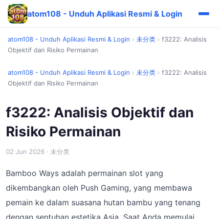
atom108 - Unduh Aplikasi Resmi & Login
atom108 - Unduh Aplikasi Resmi & Login
›
未分类
›
f3222: Analisis
Objektif dan Risiko Permainan
atom108 - Unduh Aplikasi Resmi & Login
›
未分类
›
f3222: Analisis
Objektif dan Risiko Permainan
f3222: Analisis Objektif dan
Risiko Permainan
02 Jun 2026
· 未分类
Bamboo Ways adalah permainan slot yang
dikembangkan oleh Push Gaming, yang membawa
pemain ke dalam suasana hutan bambu yang tenang
dengan sentuhan estetika Asia. Saat Anda memulai