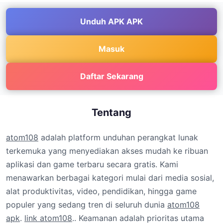
Unduh APK APK
Masuk
Daftar Sekarang
Tentang
atom108
adalah platform unduhan perangkat lunak
terkemuka yang menyediakan akses mudah ke ribuan
aplikasi dan game terbaru secara gratis. Kami
menawarkan berbagai kategori mulai dari media sosial,
alat produktivitas, video, pendidikan, hingga game
populer yang sedang tren di seluruh dunia
atom108
apk
.
link atom108
.. Keamanan adalah prioritas utama